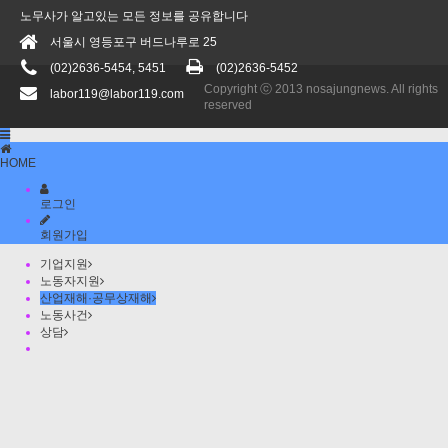
노무사가 알고있는 모든 정보를 공유합니다
서울시 영등포구 버드나루로 25
(02)2636-5454, 5451
(02)2636-5452
Copyright ⓒ 2013 nosajungnews. All rights
labor119@labor119.com
reserved
HOME
로그인
회원가입
기업지원
노동자지원
산업재해·공무상재해
노동사건
상담