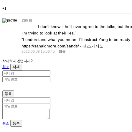
+1
김태리
I don't know if he'll ever agree to the talks, but t
I'm trying to look at their lies."
"I understand what you mean. I'll instruct Yang to be ready
https://sanaigmore.com/sands/ - 샌즈카지노
2022.06.08 15:56:45
답글
삭제하시겠습니까?
취소
삭제
등록
취소
등록