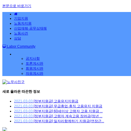
본문으로 바로가기
기업지원
노동자지원
산업재해·공무상재해
노동사건
상담
Labor Community
Section Search
공지사항
토론게시판
회원게시판
자유게시판
새로 올라온 따끈한 정보
2021-03-03
[정부지원금] 고용유지지원금
2021-03-03
[정부지원금] 무급휴업·휴직 고용유지 지원금
2021-03-03
[정부지원금] 60세이상 고령자 고용 지원금 ...
2021-03-03
[정부지원금] 고령자 계속고용 장려금(정년 ...
2021-03-03
[정부지원금] 일자리함께하기 지원금(연장근...